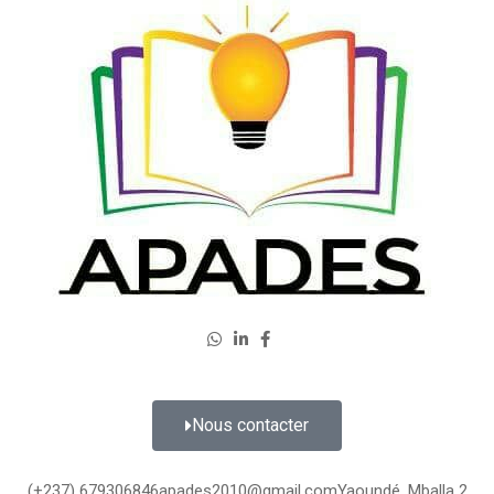
Nous contacter
(+237) 679306846
apades2010@gmail.com
Yaoundé, Mballa 2